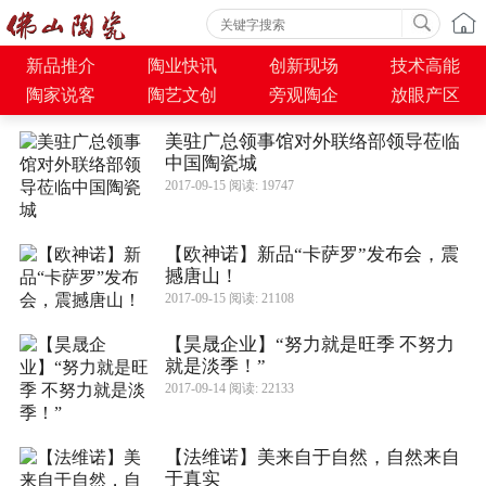
新品推介
陶业快讯
创新现场
技术高能
陶家说客
陶艺文创
旁观陶企
放眼产区
美驻广总领事馆对外联络部领导莅临
中国陶瓷城
2017-09-15 阅读: 19747
【欧神诺】新品“卡萨罗”发布会，震
撼唐山！
2017-09-15 阅读: 21108
【昊晟企业】“努力就是旺季 不努力
就是淡季！”
2017-09-14 阅读: 22133
【法维诺】美来自于自然，自然来自
于真实