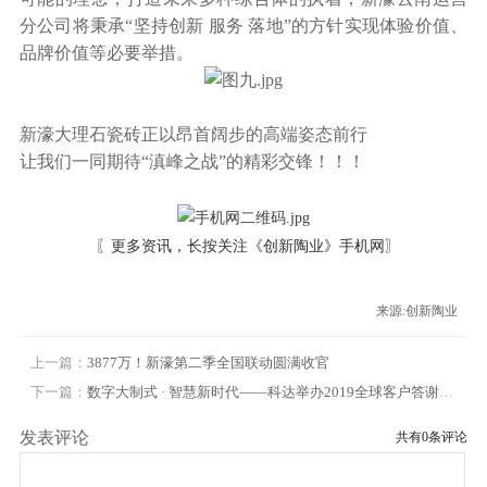
分公司将秉承“坚持创新 服务 落地”的方针实现体验价值、
品牌价值等必要举措。
新濠大理石瓷砖正以昂首阔步的高端姿态前行
让我们一同期待“滇峰之战”的精彩交锋！！！
〖更多资讯，长按关注
《创新陶业》手机网
〗
来源:创新陶业
上一篇：
3877万！新濠第二季全国联动圆满收官
下一篇：
数字大制式 · 智慧新时代——科达举办2019全球客户答谢晚宴
发表评论
共有
0
条评论