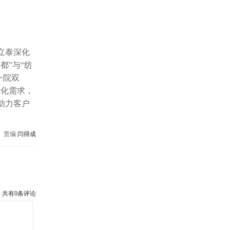
立泰深化
都”与“纺
一院双
性化需求，
助力客户
责编:
闫得成
共有
0
条评论