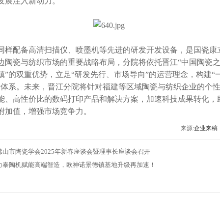
发展注入新动力。
同样配备高清扫描仪、喷墨机等先进的研发开发设备，是国瓷康
边陶瓷与纺织市场的重要战略布局，分院将
依托晋江“中国陶瓷之
镇”的双重优势，
立足“研发先行、市场导向”的运营理念，
构建“
发体系。
未来，晋江分院将针对福建等区域陶瓷与纺织企业的个
能、高性价比的数码打印产品和解决方案，加速科技成果转化，
附加值，增强市场竞争力。
来源:
企业来稿
佛山市陶瓷学会2025年新春座谈会暨理事长座谈会召开
力泰陶机赋能高端智造，欧神诺景德镇基地升级再加速！