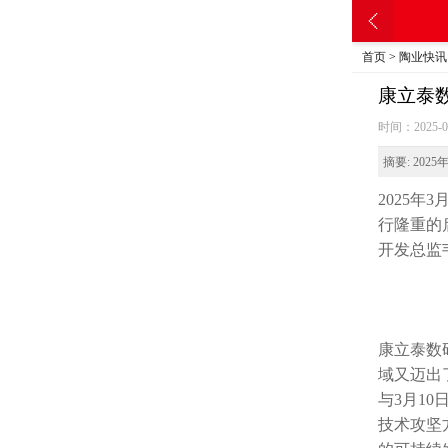
首页
>
陶业快讯
康立泰
时间：2025-0
摘要:
202
2025
年3
行隆重的
开发总监
康立泰数
域又迈出
与3月1
技术攻坚