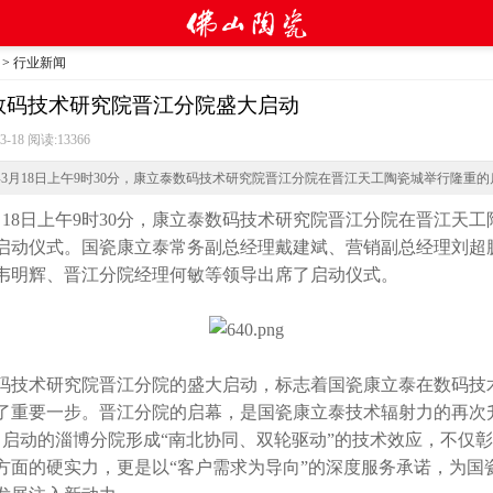
>
行业新闻
数码技术研究院晋江分院盛大启动
3-18 阅读:
13366
5年3月18日上午9时30分，康立泰数码技术研究院晋江分院在晋江天工陶瓷城举行隆重
月18日上午9时30分，康立泰数码技术研究院晋江分院在晋江天工
启动仪式。国瓷康立泰常务副总经理戴建斌、营销副总经理刘超
韦明辉、晋江分院经理何敏等领导出席了启动仪式。
码技术研究院晋江分院的盛大启动，标志着国瓷康立泰在数码技
了重要一步。
晋江分院的启幕，是
国瓷康立泰技术辐射力的再次
0日启动的淄博分院形成
“
南北协同、双轮驱动”的技术效应，不仅
方面的硬实力，更是以“客户需求为导向”的深度服务承诺，为国