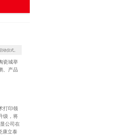
的启动仪式。
陶瓷城举
鹏、产品
术打印领
升级，将
彰显公司在
瓷康立泰